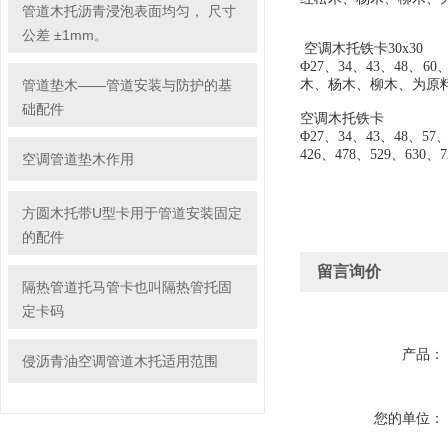
管道木托沥青浸泡表面均匀， 尺寸
公差 ±1mm。
空调木托铁卡30x30
Φ27、34、43、48
管道垫木——管道安装与防护的基
木、杨木、柳木、为原
础配件
空调木托铁卡
Φ27、34、43、48、57、
426、478、529、6
空调管道垫木作用
方圆木托带U型卡用于管道安装固定
的配件
留言询价
隔热管道托马管卡也叫隔热管托固
定卡码
产品：
侵沥青油空调管道木托适用范围
您的单位：