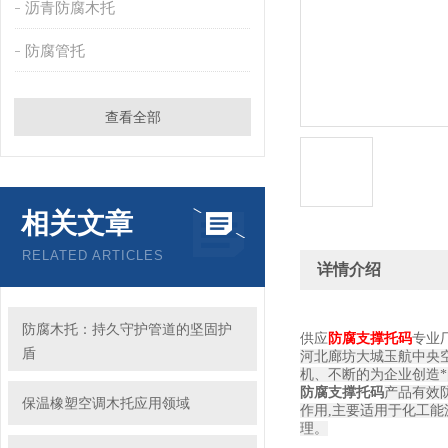
沥青防腐木托
防腐管托
查看全部
相关文章
RELATED ARTICLES
详情介绍
防腐木托：持久守护管道的坚固护
供应
防腐支撑托码
专业
盾
河北廊坊大城
玉航
中央
机、不断的为企业创造
防腐支撑托码
产品有效
保温橡塑空调木托应用领域
作用,主要适用于化工
理。