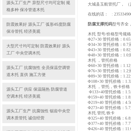
源头工厂生产 异型尺寸均可定制 规
大城县玉航管托厂， 
格多种 保冷管道木托
在线的话： : 23533490
防腐支撑托码
防震效果好 源头工厂 弧形45度防腐
型号齐全
保冷管托 经济美观
木托 型号/价格型号规
Ф27×30 管托价格：0.
6
Ф34×30 管托价格：0.
7
大型尺寸均可定制 防震效果好 源头
Ф43×30 管托价格：0.
8
工厂 中央空调木托
Ф48×30 管托价格：1.
0
木托 ，管托价格
Ф60×30 管托价格：1.
1
源头工厂 抗腐蚀性 全员保温空调管
Ф76×30 管托价格：1.
2
道木托 直供 施工方便
Ф89×30 管托价格：1.
22
Ф108×30 管托价格：1.
3
木托 ，管托，铁卡价格
源头工厂 供应 保温隔热 防腐管道
Ф133×
40
管托价格：1.
5
空调木托 经济美观
Ф159×
40
管托价格：1.
8
Ф219×40 管托价格：4.
5
Ф273×40 管托价格：5.
7
源头工厂生产 抗腐蚀性 锯齿中央空
木托.管托.铁卡
调木质管托 诚信经营
Ф325×40 管托价格：6.
8
Ф377×40 管托价格：7.
7
Ф426×40 管托价格：11.