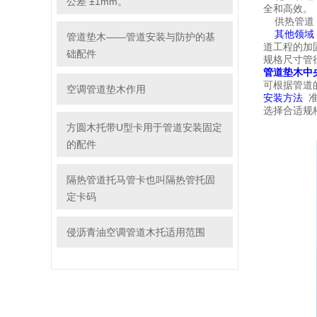
公差 ±1mm。
全和高效。
供热管道：
其他领域
管道垫木——管道安装与防护的基
道工程的加
础配件
规格尺寸管径
管道垫木中
可根据管道
空调管道垫木作用
安装方法
准
选择合适规
方圆木托带U型卡用于管道安装固定
的配件
隔热管道托马管卡也叫隔热管托固
定卡码
侵沥青油空调管道木托适用范围