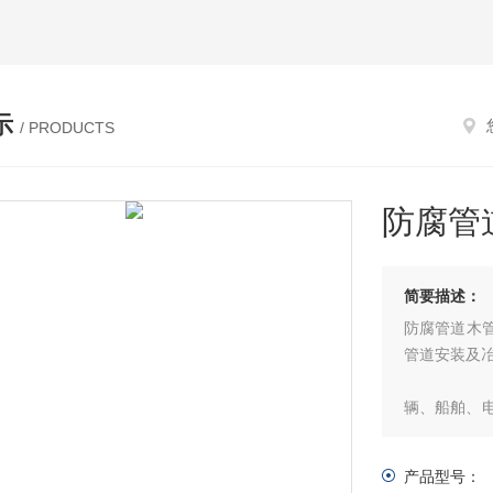
示
/ PRODUCTS
防腐管
简要描述：
防腐管道木管
管道安装及
辆、船舶、
装。
产品型号：
公司不段提