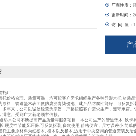
厂商性质：
保温，环保
更新时间：
2
长的优点，
访 问 量：
1
内配货到用
产
绍
管托厂
管托
价格合理、质量可靠，均可按客户需求组织生产各种异形木托,材质
为原料，管道垫木表面做防腐沥青柒侵泡、此产品防腐性能好、可反复拆
。多年来，公司以诚信经营为宗旨，严格按照客户需求生产，遵守承诺。
，满意。受到广大新老顾客信赖。
道垫木公司不断提高产品质量与服务项目，本公司生产的管道垫木_铁卡具
命长.硬度性节能又环保.可反复拆装,多次使用,价格便宜，尺寸误差小.简单
管托
主要原材料为红松木, 柳木以及杨木,适用于中央空调的管道安装及冶