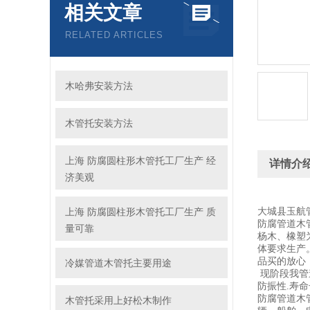
相关文章
RELATED ARTICLES
木哈弗安装方法
木管托安装方法
上海 防腐圆柱形木管托工厂生产 经
详情介
济美观
上海 防腐圆柱形木管托工厂生产 质
大城县玉航
防腐管道木
量可靠
杨木、橡塑
体要求生产
品买的放心
冷媒管道木管托主要用途
现阶段我管
防振性.寿
防腐管道木
木管托采用上好松木制作