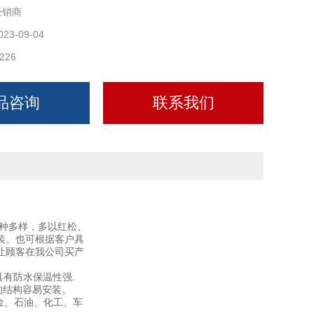
经销商
防震，寿命
023-09-04
让新老客户使着放心，用着满意。管道垫木公司可全国范围
226
户所在城市。
品咨询
联系我们
品种多样，多以红松、
装。也可根据客户具
让顾客在我公司买产
有防水保温性强.
的结构容易安装。
金、石油、化工、车