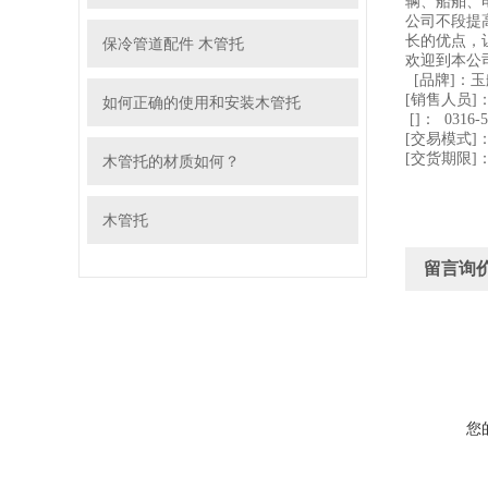
辆、船舶、
公司不段提
长的优点，
保冷管道配件 木管托
欢迎到本公司
[品牌]：
[销售人员]
如何正确的使用和安装木管托
[]：
0316
-
5
[交易模式
[交货期限
木管托的材质如何？
木管托
留言询
您