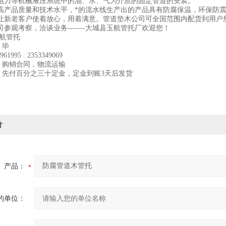
电力等机械液压系统中的油、水、气为介质的固定管道的安装。
高产品质量和技术水平，*的流水线生产出的产品具有防腐保温，环保防
让新老客户使着放心，用着满意。管道垫木公司可全国范围内配货到用户
参观考察，洽谈业务-------大城县玉航管托厂欢迎您！
玉航管托
：毕
961995
:
2353349069
]：购销合同，物流运输
]：先付百分之三十定金，定金到账3天后发货
价
产品：
的单位：