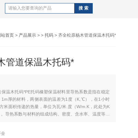
网站首页
>
产品展示
> >
托码
> 齐全松原杨木管道保温木托码*
木管道保温木托码*
道保温木托码*PE托码橡塑保温材料里导热系数是指在稳定
1m厚的材料，两侧表面的温差为1度（K,℃），在1小时
方米面积传递的热量，单位为瓦/米.度（W/m.K，此处为K
）。导热系数与材料的组成结构、密度、含水率、温度等因
常把导热系数较低的材料称为保温材料，而把导热系数在
米.度以下的材料称为保温材料。导热系数越小材料的保温性能
齐全