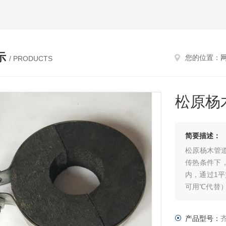
示
您的位置：
/ PRODUCTS
松原杨
简要描述：
松原杨木管
传热条件下，
内，通过1平
可用℃代替
素有关。通
0.05瓦/
产品型号：
越好