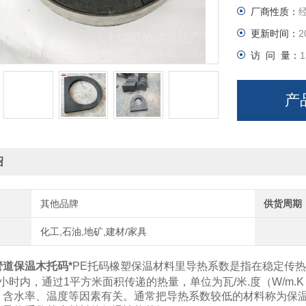
厂商性质：
更新时间：
2
访 问 量：
1
产
绍
其他品牌
供货周期
化工,石油,地矿,建材/家具
道保温木托码*
PE托码橡塑保温材料里导热系数是指在稳定传热
小时内，通过1平方米面积传递的热量，单位为瓦/米.度（W/m
含水率、温度等因素有关。通常把导热系数较低的材料称为保温材