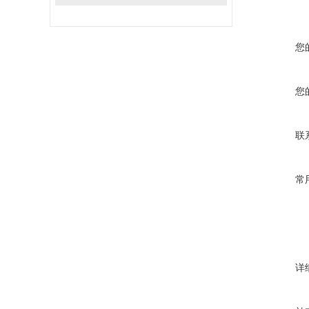
您
您
联
常
详