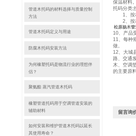
保温材料
托码分类
管道木托码的材料选择与质量控制
1、按材
方法
2、按材
松原杨木管
管道木托码定义与用途
10、产
11、每
做。
防腐木托码安装方法
12、大城
路、交通
为何橡塑托码是物流行业的理想伴
木、空调
的主要原
侣？
聚氨酯 蒸汽管道木托码
橡塑管道托码用于空调管道安装的
辅助材料
留言询
如何安装和维护管道木托码以延长
其使用寿命？