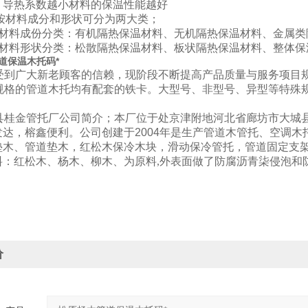
。导热系数越小材料的保温性能越好
;按材料成分和形状可分为两大类；
料成份分类：有机隔热保温材料、无机隔热保温材料、金属类
料形状分类：松散隔热保温材料、板状隔热保温材料、整体保
道保温木托码*
品受到广大新老顾客的信赖，现阶段不断提高产品质量与服务项目
种规格的管道木托均有配套的铁卡。大型号、非型号、异型等特殊
县
桂金
管托厂公司简介；本厂位于处京津附地河北省廊坊市大城
发达，榕鑫便利。公司创建于2004年是生产管道木管托、空调
垫木、管道垫木，红松木保冷木块，滑动保冷管托，管道固定支
料：红松木、杨木、柳木、为原料,外表面做了防腐沥青柒侵泡和
价