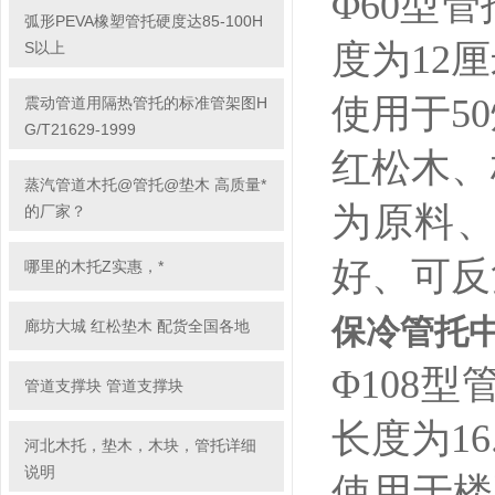
Φ60型
弧形PEVA橡塑管托硬度达85-100H
度为12
S以上
使用于5
震动管道用隔热管托的标准管架图H
G/T21629-1999
红松木、
蒸汽管道木托@管托@垫木 高质量*
为原料
的厂家？
好、可反
哪里的木托Z实惠，*
保冷管托中
廊坊大城 红松垫木 配货全国各地
Φ108
管道支撑块 管道支撑块
长度为16
河北木托，垫木，木块，管托详细
说明
使用于楼