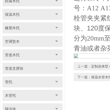
防腐木托
号：A12 A13
保温木托
栓管夹夹紧
块、120
橡塑木托
分为
20mm
空调垫木
青油或者杂
管道木托
上一篇：
定制连体型 
管道支撑块
下一篇：
保温水管木
管托
木管托
隔冷块