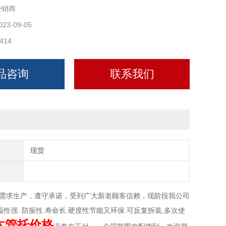
经销商
0*200型
023-09-05
414
品咨询
联系我们
现货
户需求生产，遵守承诺，受到广大新老顾客信赖，现阶段我公司
性强. 防振性.寿命长.硬度性节能又环保.可反复拆装,多次使
木管托价格