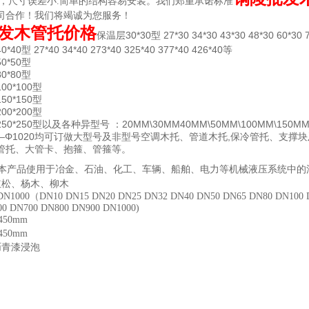
宜，尺寸误差小.简单的结构容易安装。我们郑重承诺标准
司合作！我们将竭诚为您服务！
发木管托价格
保温层30*30型 27*30 34*30 43*30 48*30 60*30 7
0型 27*40 34*40 273*40 325*40 377*40 426*40等
0*50型
0*80型
0*100型
0*150型
0*200型
0*250型以及各种异型号 ：20MM\30MM40MM\50MM\100MM\150MM2
——Φ1020均可订做大型号及非型号空调木托、管道木托,保冷管托、支撑块
管托、大管卡、抱箍、管箍等。
本产品使用于冶金、石油、化工、车辆、船舶、电力等机械液压系统中的
红松、杨木、柳木
N1000（DN10 DN15 DN20 DN25 DN32 DN40 DN50 DN65 DN80 DN100 D
0 DN700 DN800 DN900 DN1000)
450mm
450mm
沥青漆浸泡