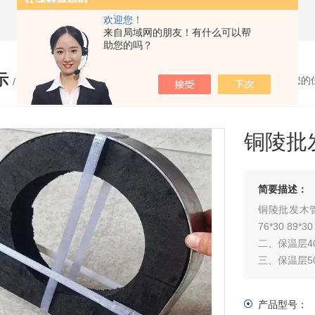
欢迎您！
来自局域网的朋友！有什么可以帮
助您的吗？
示
您的
/ PRODUCTS
铜陵批
简要描述：
铜陵批发木管托价
76*30 89*30
二、保温层40*40
三、保温层50
四、保温层80
五、保温层10
产品型号：
六、保温层15