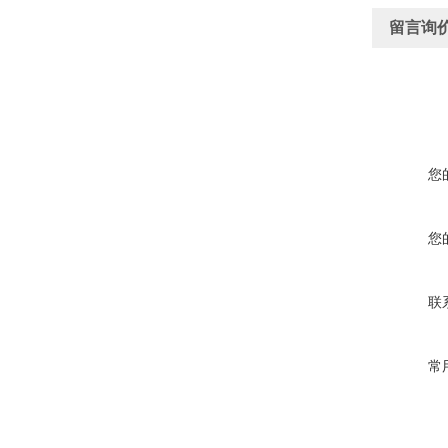
留言询
您
您
联
常