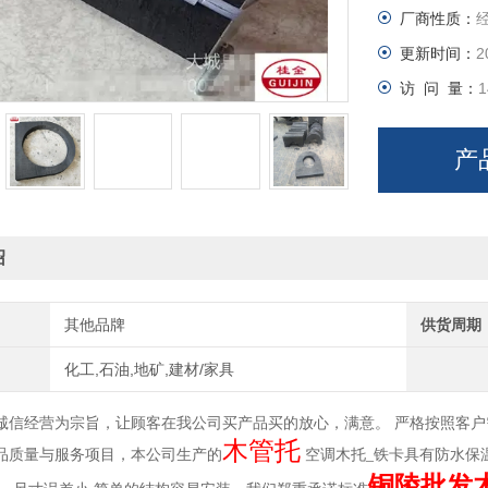
厂商性质：
七、保温层20
八、保温层
更新时间：
2
访 问 量：
1
产
绍
其他品牌
供货周期
化工,石油,地矿,建材/家具
诚信经营为宗旨，让顾客在我公司买产品买的放心，满意。 严格按照客
木管托
品质量与服务项目，本公司生产的
空调木托_铁卡具有防水保温
铜陵批发