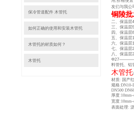
用,价格便
友们与我公
保冷管道配件 木管托
铜陵批
二、保温层40*4
三、保温层5
如何正确的使用和安装木管托
四、保温层8
五、保温层10
六、保温层15
木管托的材质如何？
七、保温层20
八、保温层25
Φ27——
木管托
料管托、铝
木管托
材质: 国产
规格:DN10-D
DN500 DN60
厚度:10mm-
宽度:10mm-
表面处理: 