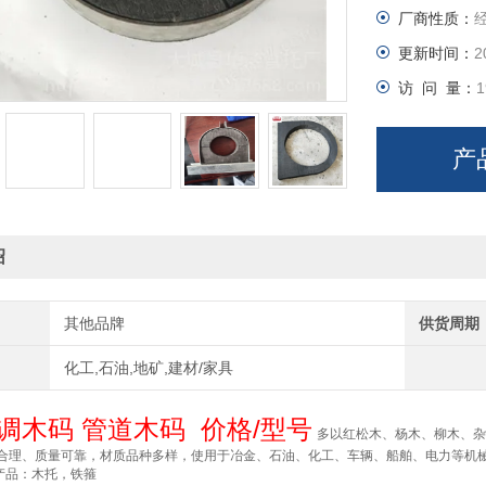
厂商性质：
执行德国标准
更新时间：
2
访 问 量：
1
产
绍
其他品牌
供货周期
化工,石油,地矿,建材/家具
调木码 管道木码 价格/型号
多以红松木、杨木、柳木、杂
合理、质量可靠，材质品种多样，使用于冶金、石油、化工、车辆、船舶、电力等机
产品：木托，铁箍