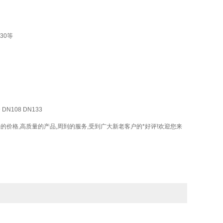
*30等
 DN108 DN133
.低廉的价格,高质量的产品,周到的服务,受到广大新老客户的*好评!欢迎您来