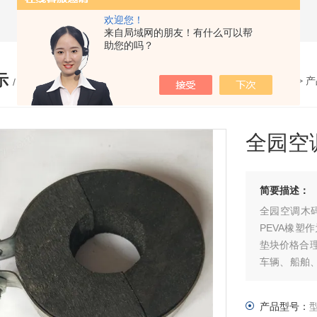
欢迎您！
来自局域网的朋友！有什么可以帮
助您的吗？
示
您的位置：
网站首页
>
产
/ PRODUCTS
全园空
简要描述：
全园空调木码 管道木码 价格/型号
PEVA橡
垫块价格合
车辆、船舶
型管夹。
红松木管托
产品型号：
执行国家标准为：