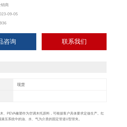
经销商
为：RB/RUL
023-09-05
936
品咨询
联系我们
现货
木、PEVA橡塑作为空调木托原料，可根据客户具体要求定做生产。红
械液压系统中的油、水、气为介质的固定管道U型管夹。