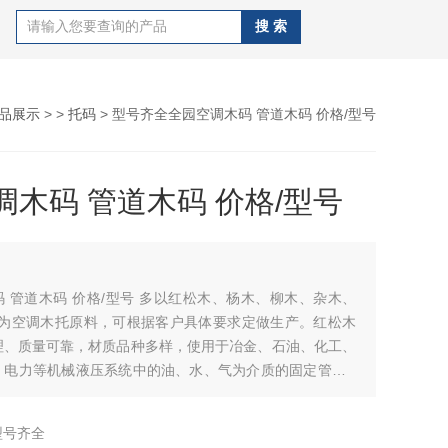
品展示
> >
托码
> 型号齐全全园空调木码 管道木码 价格/型号
调木码 管道木码 价格/型号
 多以红松木、杨木、柳木、杂木、
塑作为空调木托原料，可根据客户具体要求定做生产。红松木
理、质量可靠，材质品种多样，使用于冶金、石油、化工、
、电力等机械液压系统中的油、水、气为介质的固定管道U
产品：木托，铁箍
型号齐全
JB/ZQ 4519-97<1>