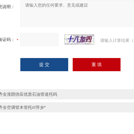
充说明：
验证码：
请输入计算结果（
齐全淮阴供应优质石油管道托码
齐全空调管木管托///萍乡*