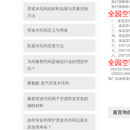
执行国家标准为：
执行德国标准
管道木托码的材料选择与质量控制
全园空
方法
一、保温层30*30型
二、保温层40*40
管道木托码定义与用途
三、保温层50
四、保温层80
五、保温层10
防腐木托码安装方法
六、150*15
七、200*20
八、250*2
全园空
为何橡塑托码是物流行业的理想伴
侣？
DN159 DN21
DN820 D
我厂洽谈保温
聚氨酯 蒸汽管道木托码
橡塑管道托码用于空调管道安装的
辅助材料
留言询
如何安装和维护管道木托码以延长
其使用寿命？