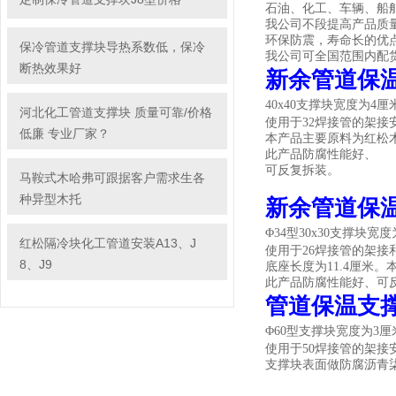
石油、化工、车辆、船
我公司不段提高产品质
环保防震，寿命长的优
保冷管道支撑块导热系数低，保冷
我公司可全国范围内配
断热效果好
新余管道保温
40x40支撑块宽度为4
河北化工管道支撑块 质量可靠/价格
使用于32焊接管的架接
低廉 专业厂家？
本产品主要原料为红松
此产品防腐性能好、
可反复拆装。
马鞍式木哈弗可跟据客户需求生各
种异型木托
新余管道保温
Φ34型30x30支撑块
红松隔冷块化工管道安装A13、J
使用于26焊接管的架接
8、J9
底座长度为11.4厘米
此产品防腐性能好、可
管道保温支
Φ60型支撑块宽度为3
使用于50焊接管的架
支撑块表面做防腐沥青