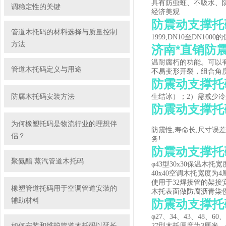
具有防虫蛀、不吸水、
调稳定性的关键
经济美观
防震动支撑托
管道木托码的材料选择与质量控制
1999,DN10至D
方法
济南*直销防
温耐腐朽的功能。可以
管道木托码定义与用途
不易变形开裂，组合角
防震动支撑托
防腐木托码安装方法
生结冰）；2）需减少
防震动支撑托
为何橡塑托码是物流行业的理想伴
防震性,寿命长,尺寸误
侣？
务!
防震动支撑托
聚氨酯 蒸汽管道木托码
φ43型30x30保温木
40x40空调木托宽度为
使用于32焊接管的架
橡塑管道托码用于空调管道安装的
木托表面做防腐沥青柒
辅助材料
防震动支撑托
φ27、34、43、48
如何安装和维护管道木托码以延长
27型木托厚度为3厘米