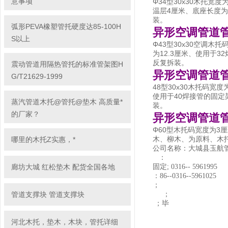
意事项
Φ34型30x30木托宽
温层4厘米、底座长度
装。
弧形PEVA橡塑管托硬度达85-100H
异形空调管道管
S以上
Φ43型30x30空调木
为12.3厘米、使用于
反复拆装。
震动管道用隔热管托的标准管架图H
异形空调管道
G/T21629-1999
48型30x30木托码宽
使用于40焊接管的固
蒸汽管道木托@管托@垫木 高质量*
装。
的厂家？
异形空调管道
Φ60型木托码宽度为3
木、柳木、为原料、木
哪里的木托Z实惠，*
公司名称：大城县玉航
：
廊坊大城 红松垫木 配货全国各地
固定; 0316-- 5961995
：86--0316--5961025
；
管道支撑块 管道支撑块
；
；毕
河北木托，垫木，木块，管托详细