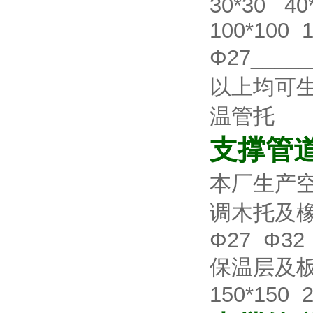
30*30 40
100*100 
Φ27____
以上均可
温管托
支撑管
本厂生产
调木托及
Φ27 Φ32
保温层及板材厚
150*150 