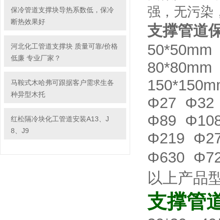
强，无污染
保冷管道支撑块导热系数低，保冷
断热效果好
支撑管道保
50*50mm
河北化工管道支撑块 质量可靠/价格
低廉 专业厂家？
80*80mm
150*150m
马鞍式木哈弗可跟据客户需求生各
种异型木托
Φ27 Φ32
Φ89 Φ10
红松隔冷块化工管道安装A13、J
8、J9
Φ219 Φ2
Φ630 Φ7
以上产品
支撑管