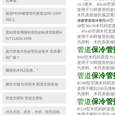
意事项
10.3厘米、40x4
使用于32焊接管的
弧形PEVA橡塑管托硬度达85-100H
木托表面做防腐沥青
S以上
48型
淮南管道保冷管托
48型30x30木托码
、40x40空调木托宽
震动管道用隔热管托的标准管架图H
使用于40焊接管的
G/T21629-1999
为原料、木托表面做
管道
保冷管
蒸汽管道木托@管托@垫木 高质量*
Φ60型木托码宽度为
的厂家？
使用于50焊接管的
为原料、木托表面做
哪里的木托Z实惠，*
管道
保冷管
Φ108型空调木托码
廊坊大城 红松垫木 配货全国各地
使用于楼到100无
为原料、木托表面做
管道支撑块 管道支撑块
管道
保冷管
Φ114型木托码的宽
河北木托，垫木，木块，管托详细
使用于楼到主管道1