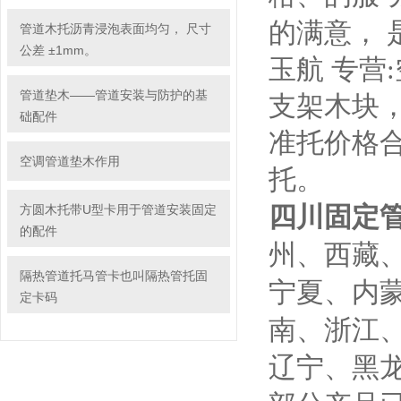
的满意， 
管道木托沥青浸泡表面均匀， 尺寸
公差 ±1mm。
玉航 专营
管道垫木——管道安装与防护的基
支架木块
础配件
准托价格
空调管道垫木作用
托。
四川固定
方圆木托带U型卡用于管道安装固定
的配件
州、西藏
隔热管道托马管卡也叫隔热管托固
宁夏、内
定卡码
南、浙江
辽宁、黑