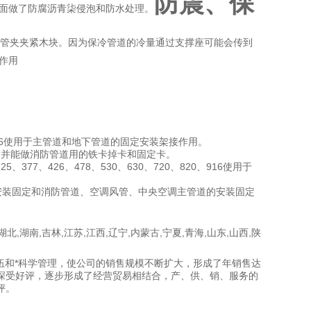
防震、保
表面做了防腐沥青柒侵泡和防水处理。
栓管夹夹紧木块。因为保冷管道的冷量通过支撑座可能会传到
作用
、820、916使用于主管道和地下管道的固定安装架接作用。
接作用、并能做消防管道用的铁卡掉卡和固定卡。
325、377、426、478、530、630、720、820、916使用于
用于冷却塔的安装固定和消防管道、空调风管、中央空调主管道的安装固定
湖北,湖南,吉林,江苏,江西,辽宁,内蒙古,宁夏,青海,山东,山西,陕
伍和*科学管理，使公司的销售规模不断扩大，形成了年销售达
深受好评，逐步形成了经营贸易相结合，产、供、销、服务
的
评。