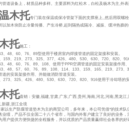
的管道设备上，材质品种多样。主要原料为红松木，白松及杨木为主,外
温木托
专门装在保温或保冷管架下面的支撑座上,,然后用双螺
所以加木块防止冷量传播、产生冷桥,起到隔热或隔冷、减振、缓冲热膨的
木托
施工：
、43、48、60、76、89型使用于楼房室内焊接管道的固定架接和安装。
0、159、219、273、325、377、426、480、530、630、720
、43、48、60、76、89、108、使用于PPR空调管道的固定安装架
43、48、57、60、76、89、108、114、133、159、165、219、273、
管道的安装架接作用、并能做消防管道安装。
19、273、325、426、480、530、630、720、820、916使
木托
直销：安徽,福建,甘肃,广东,广西,贵州,海南,河北,河南,黑龙江,
藏,新疆,浙江全境
家以生产防腐管道垫木为主的商贸公司，多年来，本公司凭借*的技术队
售业绩，产品不仅全国二十八个省市，与国内外客户建立了良好的业务，
为用户提供方便快捷的全程服务，并以优质的产品质量赢得社会各界的好