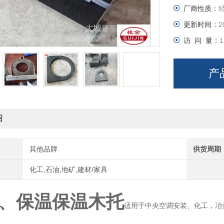
厂商性质：
更新时间：
2
访 问 量：
1
产
绍
其他品牌
供货周期
化工,石油,地矿,建材/家具
、保温保温木托
适用于中央空调安装、化工，冶