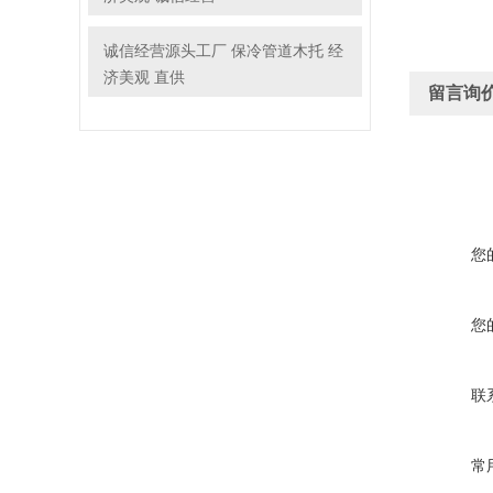
诚信经营源头工厂 保冷管道木托 经
济美观 直供
留言询
您
您
联
常