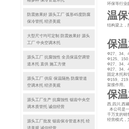
格多种 保冷管道木托
环保等行业
温保
防震效果好 源头工厂 弧形45度防腐
保冷管托 经济美观
结构梁上，
大型尺寸均可定制 防震效果好 源头
保温
工厂 中央空调木托
Φ27、34
源头工厂 抗腐蚀性 全员保温空调管
Φ125、15
道木托 直供 施工方便
Φ27、34
Φ27、34、
固定木托和
源头工厂 供应 保温隔热 防腐管道
Φ159、2
架接作用。
空调木托 经济美观
保温
源头工厂生产 抗腐蚀性 锯齿中央空
西,四川,西
调木质管托 诚信经营
本公司是一
千万支的销
经营模式，
源头工厂批发 锯齿保冷管道木托 经
济美观 诚信经营