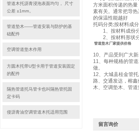
管道木托沥青浸泡表面均匀， 尺寸
方米面积传递的热量
公差 ±1mm。
素有关。通常把导热
的保温性能越好
托码分类;按材料成
管道垫木——管道安装与防护的基
1、按材料成份分
础配件
2、按材料形状分
管道垫木厂家提供价格
空调管道垫木作用
10、产品受到广大
11、每种规格的管
方圆木托带U型卡用于管道安装固定
做。
的配件
12、大城县
桂金
管托
路、交通发达，榕鑫
木、空调垫木、管道
隔热管道托马管卡也叫隔热管托固
定卡码
侵沥青油空调管道木托适用范围
留言询价