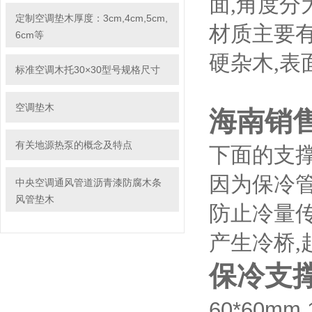
面,角度分为45
定制空调垫木厚度：3cm,4cm,5cm,
材质主要有
6cm等
硬杂木,
标准空调木托30×30型号规格尺寸
空调垫木
海南销
有关地源热泵的概念及特点
下面的支
因为保冷
中央空调通风管道沥青漆防腐木条
风管垫木
防止冷量
产生冷桥,
保冷支
60*60mm