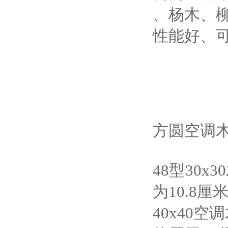
、杨木、
性能好、
方圆空调
48
型
30x30
为
10.8
厘
40x40
空调