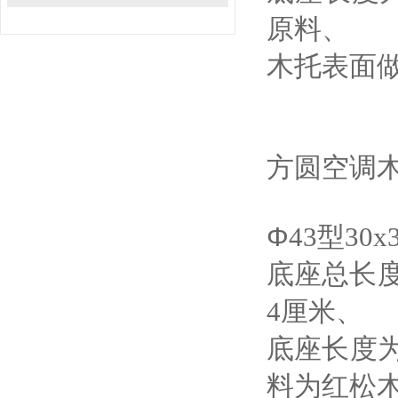
原料、
木托表面
方圆空调
Φ
43
型
30x
底座总长
4
厘米、
底座长度
料为红松