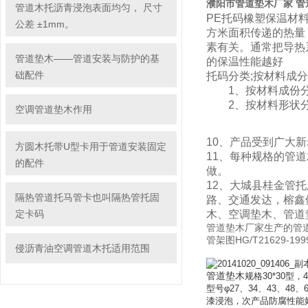
濮阳市管道垫木厂家 管
管道木托沥青浸泡表面均匀， 尺寸
PE托码橡塑保温材
公差 ±1mm。
方米面积传递的热量
素有关。通常把导热
管道垫木——管道安装与防护的基
的保温性能越好
础配件
托码分类;按材料成
1、按材料成份分
2、按材料形状分
空调管道垫木作用
10、产品受到广大
方圆木托带U型卡用于管道安装固定
11、每种规格的管
的配件
做。
12、大城县
桂金
管托
隔热管道托马管卡也叫隔热管托固
路、交通发达，榕鑫
定卡码
木、空调垫木、管道
管道垫木厂家生产的管
管架图HG/T21629-
侵沥青油空调管道木托适用范围
管道垫木
规格30*30型，4
型号
φ
27
、
34
、
43
、
48
、
漆浸泡，次产品防腐性能