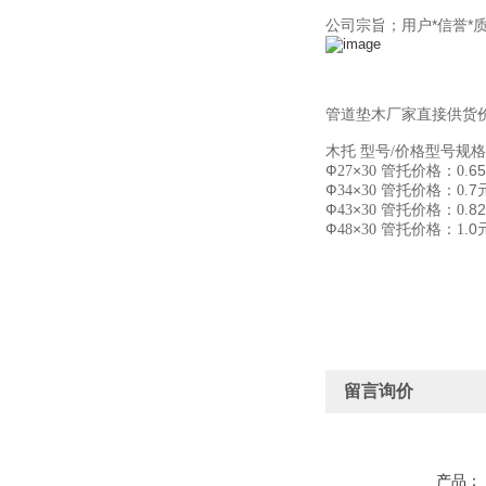
公司宗旨；用户*信誉*
管道垫木厂家直接供货
木托 型号
价格型号规格
/
Ф
×
管托价格：
6
27
30
0.
Ф
×
管托价格：
7
34
30
0.
Ф
×
管托价格：
8
43
30
0.
Ф
×
管托价格：
0
48
30
1.
留言询价
产品：