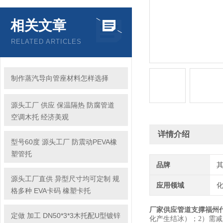
相关文章
RELATED ARTICLES
制作蒸汽导向管座材料怎样选择
源头工厂 供应 保温隔热 防腐管道
空调木托 经济美观
详情介绍
型号60度 源头工厂 防震动PEVA橡
塑管托
品牌
源头工厂直供 异型尺寸均可定制 规
应用领域
化
格多种 EVA卡码 橡塑卡托
厂家供应管道支撑福州
定做 加工 DN50*3*3木托配U型镀锌
化产生结冰）；2）需