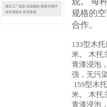
观。 每
源头工厂批发 保温隔热 弧形45度中
规格的空
央空调垫木 经济美观
合作。
133型木
米。
木托
青漆浸泡
强，无污
159型木
米。
木托
青漆浸泡