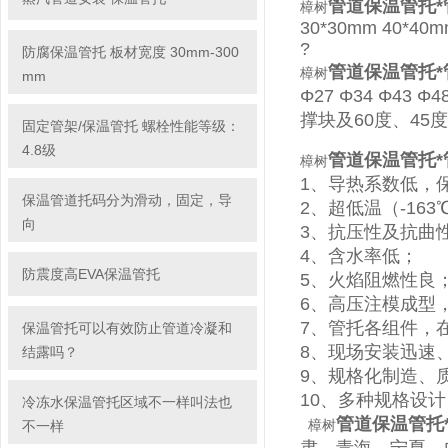
管道保温管托
樟树
30*30mm 40*40
?
防腐保温管托 板材宽度 30mm-300
管道保温管托
樟树
mm
Φ
27
Φ
34
Φ
43
Φ
4
撑块及
60
度、
45
度
固定管架/保温管托 螺栓性能等级：
4.8级
管道保温管托
樟树
1
、导热系数低，
保温管道托码分为滑动，固定，导
2
、超低温（
-163
向
3
、抗压性及抗曲
4
、含水率低；
防震度高EVA保温管托
5
、火焰阻燃性良
6
、高压注模成型
7
、管托各组件，
保温管托可以有效防止管道冷凝和
8
、现场安装迅速
结露吗？
9
、规格化制造、
10
、多种规格设计
冷冻水保温管托区域不一样叫法也
管道保温管托
樟树
不一样