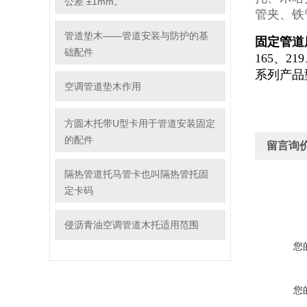
公差 ±1mm。
管夹、铁
管道垫木——管道安装与防护的基
固定管道
础配件
165、21
系列产品型号：
空调管道垫木作用
方圆木托带U型卡用于管道安装固定
的配件
留言询
隔热管道托马管卡也叫隔热管托固
定卡码
侵沥青油空调管道木托适用范围
您
您