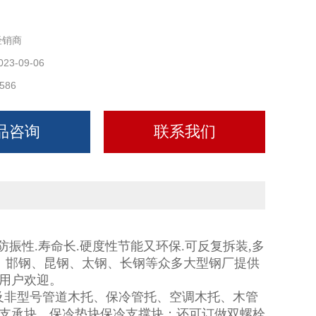
经销商
023-09-06
586
品咨询
联系我们
防振性
.
寿命长
.
硬度性节能又环保
.
可反复拆装
,
多
、邯钢、昆钢、太钢、长钢等众多大型钢厂提供
用户欢迎。
号及非型号管道木托、保冷管托、空调木托、木管
木块、支承块、保冷垫块保冷支撑块；还可订做双螺栓