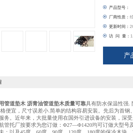
产品型号：
厂商性质：
更新时间：
2
访 问 量：
1
产
绍
用管道垫木 沥青油管道垫木质量可靠
具有防水保温性强
.
价格便宜，尺寸误差小
.
简单的结构容易安装。先后为首钢
服务。
近年来，大批量使用在国外引进设备的安装，深受
航管托厂按要求为您订做：Φ27—Φ1420均可订做大型
夫；以及45度、60度、90度、120度、180度的保冷