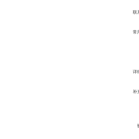
联
常
详
补