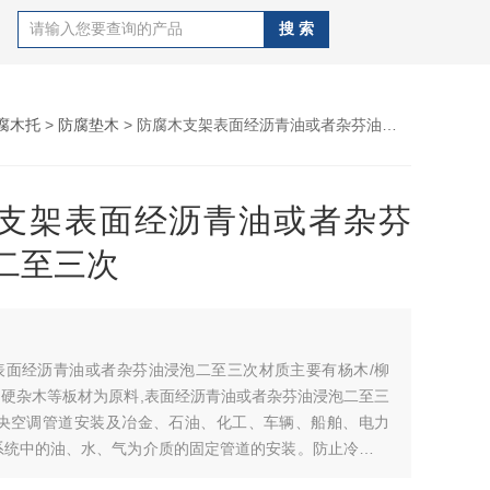
腐木托
>
防腐垫木
> 防腐木支架表面经沥青油或者杂芬油浸泡二至三次
支架表面经沥青油或者杂芬
二至三次
表面经沥青油或者杂芬油浸泡二至三次材质主要有杨木/柳
塑,硬杂木等板材为原料,表面经沥青油或者杂芬油浸泡二至三
中央空调管道安装及冶金、石油、化工、车辆、船舶、电力
系统中的油、水、气为介质的固定管道的安装。防止冷量传
,起到隔热或隔冷\减振\缓冲热膨的作用。