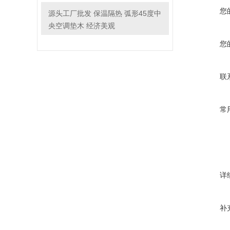
您
源头工厂批发 保温隔热 弧形45度中
央空调垫木 经济美观
您
联
常
详
补