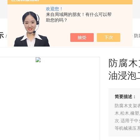
欢迎您！
来自局域网的朋友！有什么可以帮
助您的吗？
示
您的位置：
网站首页
>
产品展示
>
防
/ PRODUCTS
防腐木
油浸泡
简要描述：
防腐木支架
木,松木,橡
次.适用于
等机械液压
播、产生冷桥