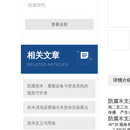
防腐管托
查看全部
相关文章
RELATED ARTICLES
详情介
防腐垫木：重载设备与管道系统的
隐形守护者
防腐木支
松木浸泡沥青隔冷木垫块安装要点
泡二至三次
传播、产生
防腐木支
垫木定义与用途
30*30 规格有27
2 40*40 规格有