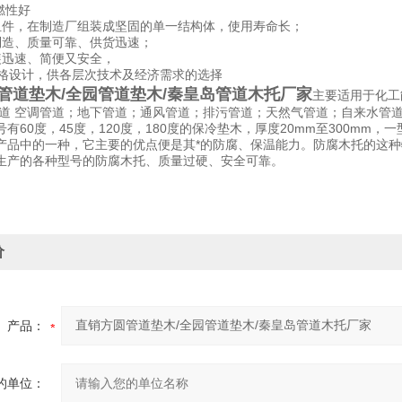
燃性好
组件，在制造厂组装成坚固的单一结构体，使用寿命长；
制造、质量可靠、供货迅速；
装迅速、简便又安全，
规格设计，供各层次技术及经济需求的选择
管道垫木/全园管道垫木/秦皇岛管道木托厂家
主要适用于化工
管道 空调管道；地下管道；通风管道；排污管道；天然气管道；自来水管
有60度，45度，120度，180度的保冷垫木，厚度20mm至300mm，
产品中的一种，它主要的优点便是其*的防腐、保温能力。防腐木托的这
生产的各种型号的防腐木托、质量过硬、安全可靠。
价
产品：
的单位：