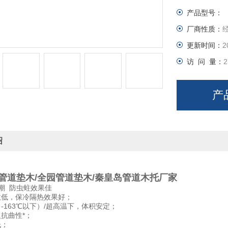
产品型号：
厂商性质：
更新时间：
2
访 问 量：
2
产
绍
管道垫木/全园管道垫木/秦皇岛管道木托厂家
防潮 防虫蛀效果佳
数低，保冷隔热效果好；
（-163℃以下）/超高温下，体积安定；
抗曲性*；
低；