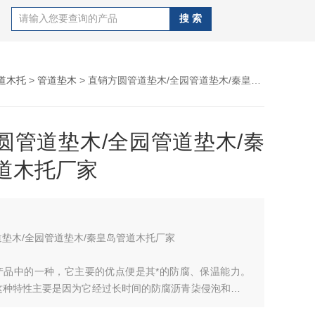
道木托
>
管道垫木
> 直销方圆管道垫木/全园管道垫木/秦皇岛管道木托厂家
圆管道垫木/全园管道垫木/秦
道木托厂家
垫木/全园管道垫木/秦皇岛管道木托厂家
产品中的一种，它主要的优点便是其*的防腐、保温能力。
这种特性主要是因为它经过长时间的防腐沥青柒侵泡和防水
司生产的各种型号的防腐木托、质量过硬、安全可靠。