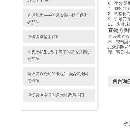
公差 ±1mm。
6、耐火 阻
7、管托各
8、规格化
管道垫木——管道安装与防护的基
9、现场安
础配件
10、多种
直销方圆
道 冷水管
空调管道垫木作用
木，规格型号
是众多防腐
理。我公司
方圆木托带U型卡用于管道安装固定
的配件
隔热管道托马管卡也叫隔热管托固
定卡码
留言询
侵沥青油空调管道木托适用范围
您