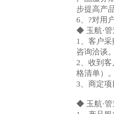
步提高产
6
、
?对用
◆ 玉航·
1、客户
咨询洽谈
2、收到
格清单）
3、商定
◆ 玉航·