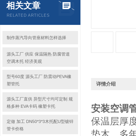
相关文章
RELATED ARTICLES
制作蒸汽导向管座材料怎样选择
源头工厂 供应 保温隔热 防腐管道
空调木托 经济美观
型号60度 源头工厂 防震动PEVA橡
塑管托
详情介绍
源头工厂直供 异型尺寸均可定制 规
安装空调
格多种 EVA卡码 橡塑卡托
保温层厚
定做 加工 DN50*3*3木托配U型镀锌
管卡价格
垫木。多年