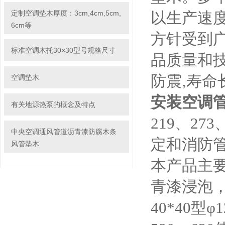
定制空调垫木厚度：3cm,4cm,5cm,
以生产速度
6cm等
方针受到
标准空调木托30×30型号规格尺寸
品质量和技
防震,寿命
空调垫木
安装空调
有关地源热泵的概念及特点
219、27
中央空调通风管道沥青漆防腐木条
定和消防
风管垫木
本产品主
青漆浸泡
40*40型φ