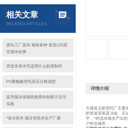
相关文章
RELATED ARTICLES
源头工厂直供 规格多种 弧形120度
空调木哈弗
管道支承木托适用什么材质制作
PU聚氨酯管托高压注模成型
详情介绍
提升隔冷块隔热效果的创新方法与
实践
大城县玉航管托厂主要生
的管道安装及冶金、石
*保冷垫木 隔冷管垫木生产厂家
平，*的流水线生产出
户所在城市。