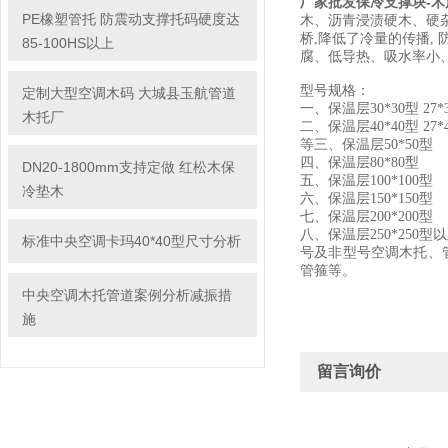
厂家批发保冷支撑块-
PE橡塑管托 防震动支撑托码硬度达
木、沥青浸渍硬木、硬杂
桥,降低了冷量的传播,
85-100HS以上
腐、低导热、吸水率小
型号规格：
定制大型空调木码 大城县玉航管道
一、保温层30*30型 27*30 34
木托厂
二、保温层40*40型 27*40 3
等三、保温层50*50型
四、保温层80*80型
DN20-1800mm支持定做 红松木保
五、保温层100*100型
冷垫木
六、保温层150*150型
七、保温层200*200型
八、保温层250*250型以及
标准中央空调卡玛40*40型尺寸分析
号及非型号空调木托、管
管箍等。
中央空调木托管道案例分析减振措
施
留言询价