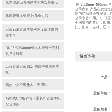
松木浸泡沥青隔冷木垫块安装要点
厚度:10mm-450mm
角
,
公司所有
产品在发货之
需的产品是否有现货。
防腐管道木管托 制作全过程
公司宗旨；用户*、信誉
全国范围内货运，四川
江、山东、吉林、
辽宁
安装石油管道木块对保冷层厚度的
要求？
DN25*30*30mm管道木托管卡孔到
孔尺寸计算
留言询价
工程管道安装固定 防腐中央空调木
托
产品：
隔热中央空调垫木主要用途
您的单位：
马鞍式U型镀锌管卡通长和管道木托
配套使用
您的姓名：