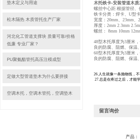
垫木定义与用途
木托铁卡-安装管道木质
螺丝中心距:根据管径、
铁卡分类：焊卡、U型
松木隔热 木质管托生产厂家
宽度：20mm、23mm、2
厚度：2mm 2.3mm 2.5
螺丝： 8mm 10mm 12m
河北化工管道支撑块 质量可靠/价格
48型木托厚度为3厘米，
低廉 专业厂家？
良的防腐、阻燃、保温
60型木托厚度为3厘米，
良的防腐、阻燃、保温
PU聚氨酯管托高压注模成型
26.人生就像一条抛物线
定做大型管道垫木为什么要拼接
27.总是在疼过之后，才能
空调木托，空调木管托，空调垫木
留言询价
产品：