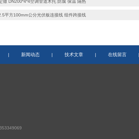
定做 DN200*4*4空调管道木托 防腐 保温 隔热
2.5平方100mm公分光伏板连接线 组件跨接线
新闻动态
技术文章
在线留言
|
|
|
53349069