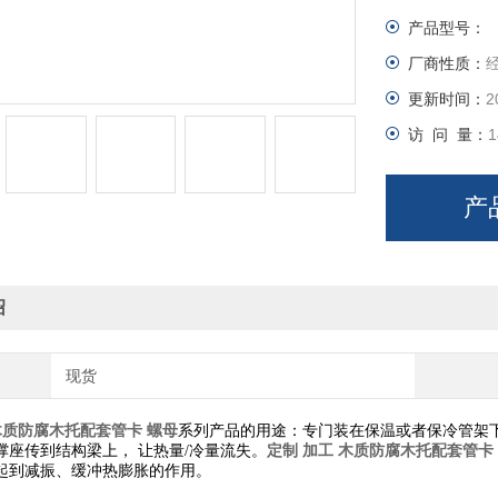
产品型号：
厂商性质：
更新时间：
2
访 问 量：
1
产
绍
现货
木质防腐木托配套管卡 螺母
系列产品的用途：专门装在保温或者保冷管架
定制 加工 木质防腐木托配套管卡
撑座传到结构梁上， 让热量/冷量流失。
起到减振、缓冲热膨胀的作用。