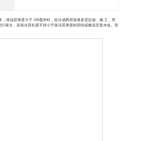
米，保温层厚度大于 100毫米时，应分成两层或者多层定做、施 工，而
进行保冷，其保冷层长度不得小于保冷层厚度的四倍或敷设至垫木处。型