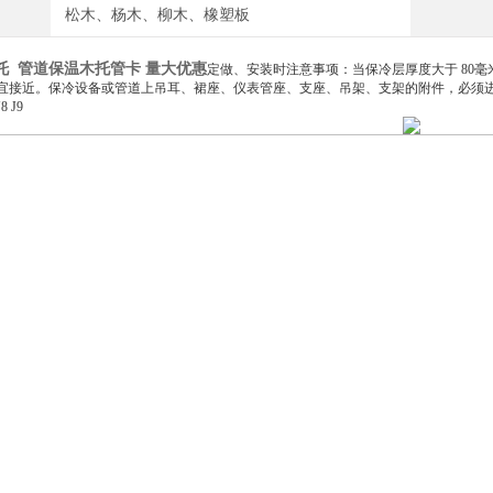
松木、杨木、柳木、橡塑板
托 管道保温木托管卡 量大优惠
定做、安装时注意事项：当保冷层厚度大于 80毫
宜接近。保冷设备或管道上吊耳、裙座、仪表管座、支座、吊架、支架的附件，必须
8 J9