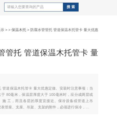
展示
> >
保温木托
> 防腐水管管托 管道保温木托管卡 量大优惠
管管托 管道保温木托管卡 量
事项：当
于 80毫米，保温层厚度大于 100毫米时，应分成两层或
、施 工，而且各层的厚度宜接近。保冷设备或管道上吊
仪表管座、支座、吊架、支架的附件，必须进行保冷，其保
小于保冷层厚度的四倍或敷设至垫木处。型号：A12 A13