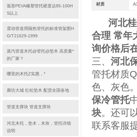
材质
A
弧形PEVA橡塑管托硬度达85-100H
S以上
河北桂
震动管道用隔热管托的标准管架图H
合理 常年
G/T21629-1999
询价格后
蒸汽管道木托@管托@垫木 高质量*
的厂家？
三、
河北
管托材质Q
哪里的木托Z实惠，*
色、灰色
廊坊大城 红松垫木 配货全国各地
保冷管托
管道支撑块 管道支撑块
块
。还可
联系客服
河北木托，垫木，木块，管托详细
说明