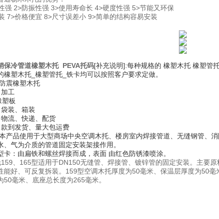
性强 2>防振性强 3>使用寿命长 4>硬度性强 5>节能又环保
装 7>价格便宜 8>尺寸误差小 9>简单的结构容易安装
销保冷管道橡塑木托 PEVA托码
[补充说明]:每种规格的 橡塑木托 橡塑
的橡塑木托_橡塑管托_铁卡均可以按照客户要求定做。
防震橡塑木托
 加工
橡塑板
 袋装、箱装
 物流、快递、配货
 款到发货、量大包运费
本产品使用于大型商场中央空调木托、楼房室内焊接管道、无缝钢管、消
水、气为介质的管道固定安装架接作用。
型卡：由扁铁和螺丝焊接而成，表面 由红色防锈漆喷涂。
托159、165型适用于DN150无缝管、焊接管、镀锌管的固定安装。主
性能好、可反复拆装。159型空调木托厚度为50毫米、保温层厚度为50毫米
为50毫米、底座总长度为265毫米。