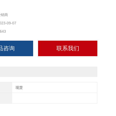
装 7>价格便宜 8>尺寸误差小 9>简单的结构容易安装
经销商
023-09-07
643
品咨询
联系我们
现货