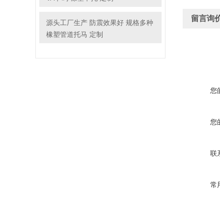
留言询
源头工厂生产 防震效果好 规格多种
橡塑管道托马 定制
您
您
联
常