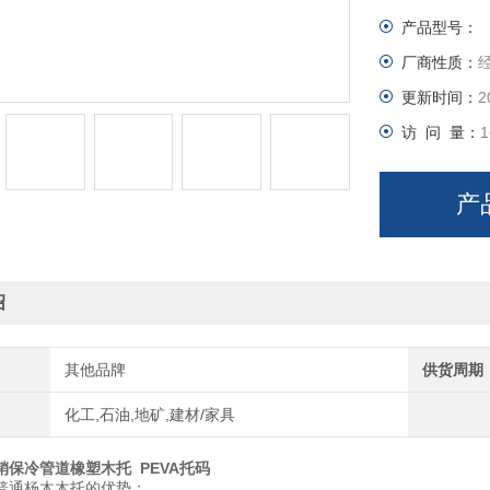
产品型号：
6>可反复拆
厂商性质：
服务承诺
更新时间：
2
访 问 量：
1
产
绍
其他品牌
供货周期
化工,石油,地矿,建材/家具
销保冷管道橡塑木托 PEVA托码
普通杨木木托的优势：