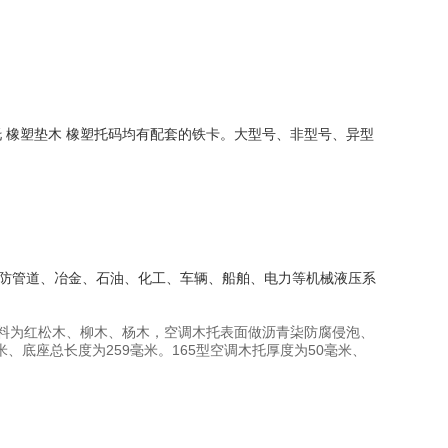
管托 橡塑垫木 橡塑托码均有配套的铁卡。大型号、非型号、异型
防管道、冶金、石油、化工、车辆、船舶、电力等机械液压系
要原料为红松木、柳木、杨木，空调木托表面做沥青柒防腐侵泡、
、底座总长度为259毫米。165型空调木托厚度为50毫米、