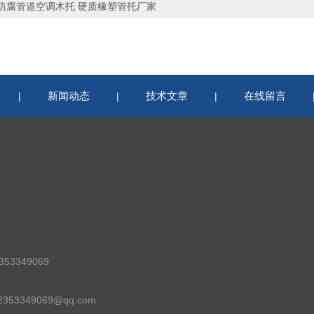
防腐管道空调木托 硬质橡塑管托厂家
新闻动态
技术文章
在线留言
|
|
|
53349069
53349069@qq.com