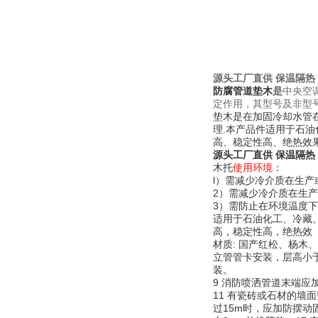
源头工厂直供 保温隔热
防腐管道垫木
是
中央空
定作用，其型号及非型
垫木是在加固冷却水管
理.本产品件适用于石
高、稳定性高、绝热效
源头工厂直供 保温隔热
使用环境
：
木托
l）需减少冷介质在生
2）需减少冷介质在生
3）需防止在环境温度
适用于石油化工、冷藏
高，稳定性高，绝热效
材质
: 国产红松、杨木
立管管卡安装，层高小
装。
9 消防喷洒管道末端应
11 有瓷砖或石材的墙
过15m时，应加防摆动