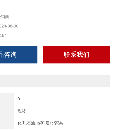
道木托的保温厚度定制厚度及材质的宽度。
经销商
024-08-30
154
品咨询
联系我们
01
现货
化工,石油,地矿,建材/家具