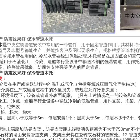
产 防震效果好 保冷管道木托
木
是
中央空调管道安装中常用的一种管件，用于固定管道作用，其材料特
型号及非型号都能生产，并能按客户及图纸要求生产。规格根据管道木托
固冷却水管在用到的
,冷却水管要经过保温处理.木托就是在加固点会和空
件适用于石油化工、冷藏、造船等行业设备中输送冷剂的低温管道，用作
高、绝热效果优良、防腐蚀支性强等优点的固定管道。
产 防震效果好 保冷管道木托
境
：
冷介质在生产或输送过程中的温升或气化（包括突然减压而气化产生结冰）
冷介质在生产或输送过程中的冷量损失，或规定允许冷损失量；
在环境温度下，设备或管道外表面凝露。（具有上述情况之一的设备和管
化工、冷藏、造船等行业设备中输送冷剂的低温管道，用作支架、托架、
高，绝热效
产红松、杨木、柳木
装，层高小于或等于
5m，每层安装1个；层高大于5m，每层不少于2个。管
洒管道末端应加防晃支架，防晃支架距末端喷洒头距离为不大于750mm不小
砖或石材的墙面安装管道支架，支架应安装在瓷砖或石材的缝隙处。12 管道