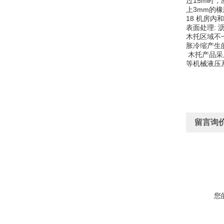
过15m时
上3mm的
18 机房
表面处理
:
区域不
木托
胀冷缩产生
产品采
木托
等机械液压系
留言询
您