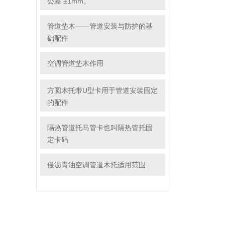
公差 ±1mm。
管道垫木——管道安装与防护的基
础配件
空调管道垫木作用
方圆木托带U型卡用于管道安装固定
的配件
隔热管道托马管卡也叫隔热管托固
定卡码
侵沥青油空调管道木托适用范围