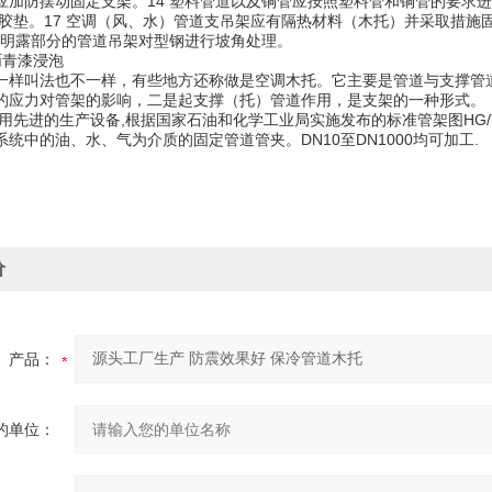
，应加防摆动固定支架。14 塑料管道以及铜管应按照塑料管和铜管的要求
橡胶垫。17 空调（风、水）管道支吊架应有隔热材料（木托）并采取措
内和明露部分的管道吊架对型钢进行坡角处理。
 沥青漆浸泡
一样叫法也不一样，有些地方还称做是空调木托。它主要是管道与支撑管
的应力对管架的影响，二是起支撑（托）管道作用，是支架的一种形式。
用先进的生产设备
,根据国家石油和化学工业局实施发布的标准管架图HG/T
统中的油、水、气为介质的固定管道管夹。DN10至DN1000均可加工.
价
产品：
的单位：