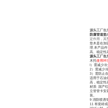
源头工厂生
防腐管道垫
定作用，其
垫木是在加
理.本产品
高、稳定性
源头工厂生
使用环
木托
l）需减少
2）需减少
3）需防止
适用于石油
高，稳定性
材质
: 国
立管管卡安
装。
9 消防喷
11 有瓷