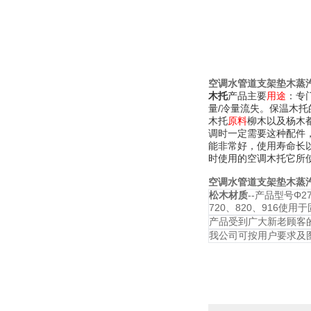
空调水管道支架垫木蒸
木托
产品主要
用途
：专
量/冷量流失。保温木
柳木以及杨木
木托
原料
调时一定需要这种配件
能非常好，使用寿命长
时使用的空调木托它所
空调水管道支架垫木蒸
松木材质
--产品型号Φ27
720、820、916
产品受到广大新老顾客
我公司可按用户要求及