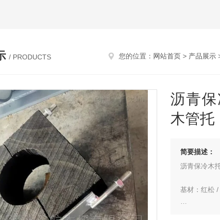
示
您的位置：
网站首页
>
产品展示
/ PRODUCTS
沥青保
木管托
简要描述：
沥青保冷木
基材：红松 /
防腐工艺：沥