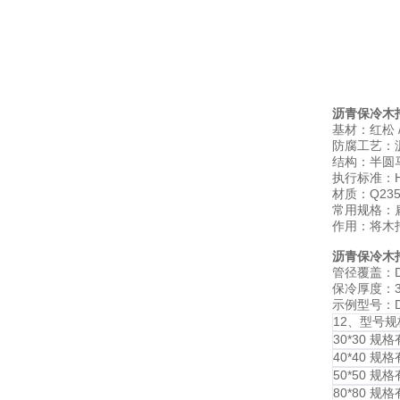
沥青保冷木
基材：红松 
防腐工艺：沥
结构：半圆马
执行标准：HG/
材质：Q23
常用规格：扁铁
作用：将木
沥青保冷木
管径覆盖：DN
保冷厚度：3
示例型号：DN
12、型号规
30*30 规格有2
40*40 规格有2
50*50 规格有
80*80 规格有