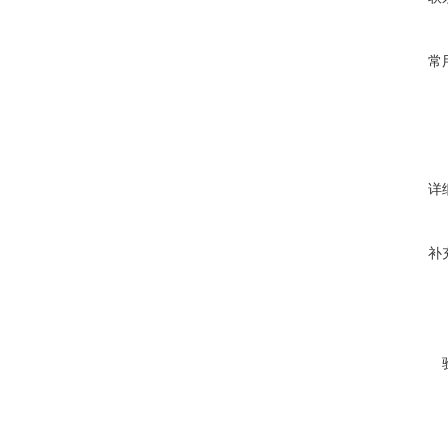
常
详
补