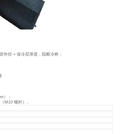
冷媒管外径 + 保冷层厚度，阻断冷桥；
强
mm）；
箍（M10 螺杆）。