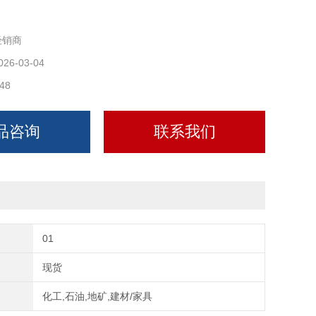
形（180°），也可定制全圆、45°/60°/120° 垫块；内
经销商
媒管外径 + 保冷层厚度，阻断冷桥；
026-03-04
T 21629-1999。
48
5 扁铁，热镀锌（镀锌层≥50μm），
品咨询
联系我们
01
现货
化工,石油,地矿,建材/家具