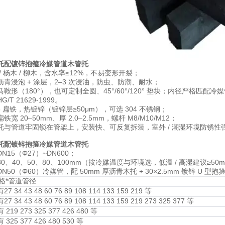
托配镀锌抱箍冷媒管道木管托
/ 杨木 / 柳木，含水率≤12%，不易变形开裂；
青浸泡 + 涂层，2–3 次浸油，防虫、防潮、耐水；
鞍形（180°），也可定制全圆、45°/60°/120° 垫块；内径严格匹配
T 21629-1999。
5 扁铁，热镀锌（镀锌层≥50μm），可选 304 不锈钢；
宽 20–50mm、厚 2.0–2.5mm，螺杆 M8/M10/M12；
托与管道牢固锁在管架上，安装快、可反复拆装，室外 / 潮湿环境防锈性
托配镀锌抱箍冷媒管道木管托
15（Φ27）~DN600；
0、40、50、80、100mm（按冷媒温度与环境选，低温 / 高湿建议≥50
50（Φ60）冷媒管，配 50mm 厚沥青木托 + 30×2.5mm 镀锌 U 型抱
格*管道管径
7 34 43 48 60 76 89 108 114 133 159 219 等
7 34 43 48 60 76 89 108 114 133 159 219 273 325 377 等
 219 273 325 377 426 480 等
 325 377 426 480 530 等