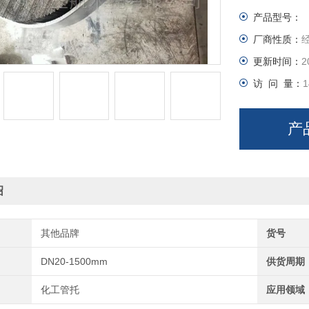
产品型号：
结构：半圆马鞍
厂商性质：
径严格匹配冷
更新时间：
2
执行标准：HG/
访 问 量：
1
材质：Q23
产
绍
其他品牌
货号
DN20-1500mm
供货周期
化工管托
应用领域