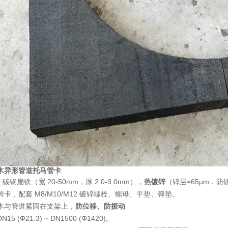
木异形管道托马管卡
5 碳钢扁铁（宽 20-50mm，厚 2.0-3.0mm），
热镀锌
（锌层≥65μm，防锈
跨卡，配套 M8/M10/M12 镀锌螺栓、螺母、平垫、弹垫。
木与管道紧固在支架上，
防位移、防振动
N15 (Φ21.3) ~ DN1500 (Φ1420)。