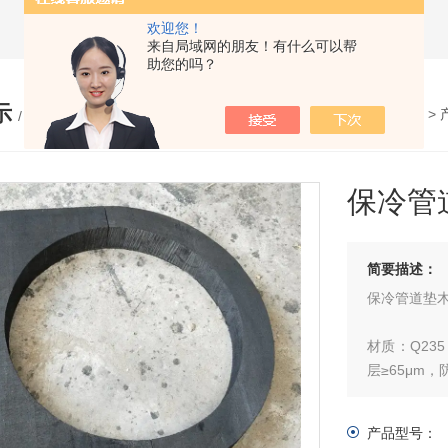
欢迎您！
来自局域网的朋友！有什么可以帮
助您的吗？
示
您的位置：
网站首页
>
/ PRODUCTS
保冷管
简要描述：
保冷管道垫
材质：Q235
层≥65μm，
结构：U 型跨
产品型号：