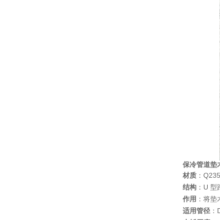
保冷管道垫
材质
：Q23
结构
：U 型
作用
：将垫
适用管径
：D