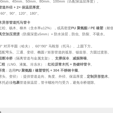
30mm、40mm、50mm、80mm、100mm（匹配保温层厚度）。
管道外径 + 2× 保温层厚度
。
60°、90°、120°、180°。
木异形管道托马管卡
红松、杨木、柳木（含水率≤12%），或高密度
PU 聚氨酯 / PE 橡塑
（耐
真空加压浸渍
（防腐深度≥5mm）+ 防水涂层，防虫、防裂、不吸水。
0° 对开半圆（哈夫）、60°/90° 马鞍形（托马）、上圆下方。
适配弯头、三通、变径、椭圆 / 矩形管道的弧形、锯齿形、方圆过渡形。
阻断冷桥
（隔离管道与金属支架）、
支撑保冷
、
减振降噪
。
工程
（LNG、液氮、冷冻水）：
红松沥青木托 + 热镀锌管卡
。
环境
：选用
PU 聚氨酯 / 橡塑管托 + 304 不锈钢卡箍
。
弯头、变径）：提供管道走向、角度、外径、保温厚度，
定制异形垫木
。
木托必须
包裹
管道保温层，管卡螺栓均匀受力，避免冷桥缝隙。
价