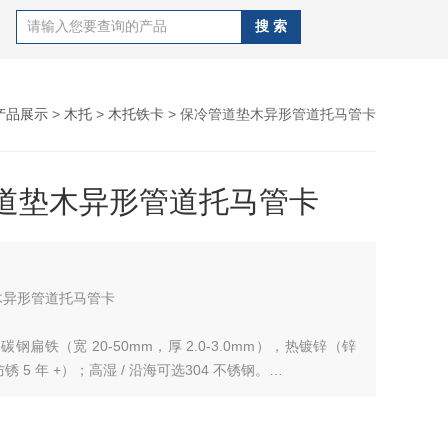
产品展示
>
木托
>
木托铁卡
> 保冷管道垫木异形管道托马管卡
道垫木异形管道托马管卡
木异形管道托马管卡
 碳钢扁铁（宽 20-50mm，厚 2.0-3.0mm），热镀锌（锌
防锈 5 年 +）；高湿 / 沿海可选304 不锈钢。
卡，配套 M8/M10/M12 镀锌螺栓、螺母、平垫、弹垫。