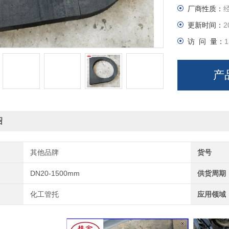
厂商性质：
作用：将垫
更新时间：
2
适用管径：DN15
访 问 量：
1
木托厚度：3
产
绍
其他品牌
货号
DN20-1500mm
供货周期
化工管托
应用领域