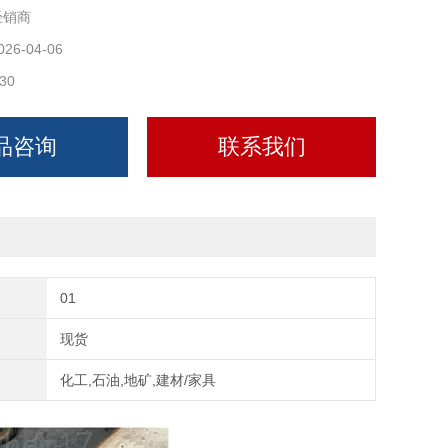
经销商
木与管道紧固在支架上，防位移、防振动
026-04-06
 (Φ21.3) ~ DN1500 (Φ1420)。
30
品咨询
联系我们
01
现货
化工,石油,地矿,建材/家具