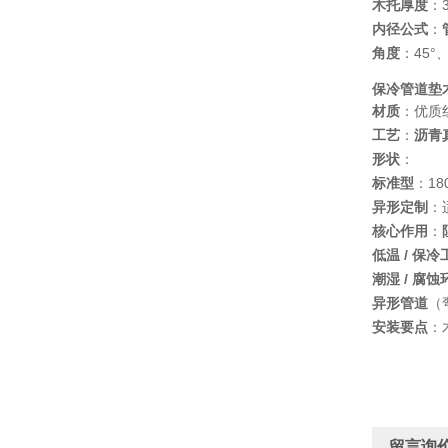
木托厚度
：
内径公式
：
角度
：45°、
保冷管道垫
材质
：优质
工艺
：
沥青
形状
：
标准型
：18
异形定制
：
核心作用
：
低温 / 保冷
潮湿 / 腐蚀
异形管道
（
安装要点
：
留言询