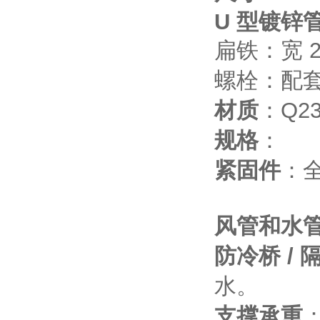
U 型镀锌
扁铁：宽 20
螺栓：配套
材质
：Q2
规格
：
紧固件
：
风管和水
防冷桥 / 
水。
支撑承重