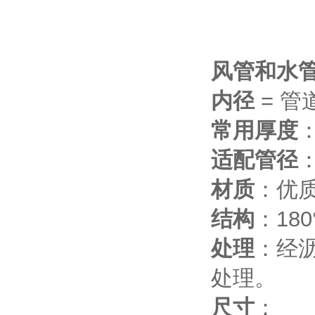
风管和水
内径
= 管
常用厚度
：
适配管径
：
材质
：优
结构
：18
处理
：经沥
处理。
尺寸
：