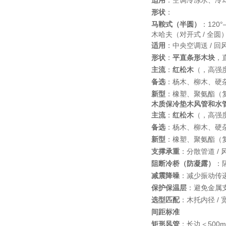
适用
：空调冷冻水、冷
形状
：
马鞍式（半圆）
：120
木哈夫（对开式 / 全圆
适用
：中央空调送 / 
形状
：
平直条形木块
，
主流
：
红松木
（，高强
备选
：杨木、柳木、硬
新型
：橡塑、聚氨酯（复
木质保冷垫木风管和水
主流
：
红松木
（，高强
备选
：杨木、柳木、硬
新型
：橡塑、聚氨酯（复
支撑承重
：分散管道 /
阻断冷桥（防凝露）
：
减震降噪
：减少振动传
保护保温层
：避免金属
选型匹配
：木托内径 /
间距标准
矩形风管
：长边＜500m