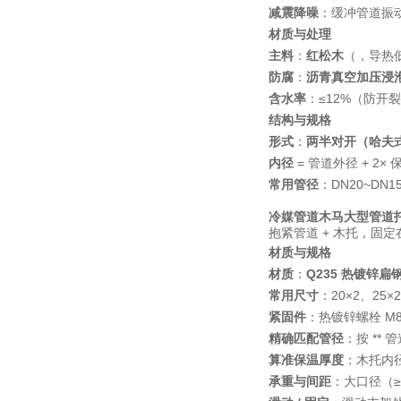
减震降噪
：缓冲管道振
材质与处理
主料
：
红松木
（，导热
防腐
：
沥青真空加压浸
含水率
：≤12%（防开
结构与规格
形式
：
两半对开（哈夫
内径
= 管道外径 + 2×
常用管径
：DN20~DN1
冷媒管道木马大型管道
抱紧管道 + 木托，固定
材质与规格
材质
：
Q235 热镀锌扁
常用尺寸
：20×2、25×
紧固件
：热镀锌螺栓 M8
精确匹配管径
：按 ** 
算准保温厚度
：木托内
承重与间距
：大口径（≥