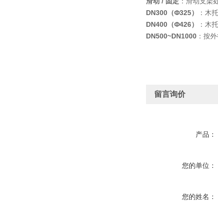
滑动 / 固定
：滑动支架
DN300（Φ325）
：木托
DN400（Φ426）
：木托 
DN500~DN1000
：按外
留言询价
产品：
您的单位：
您的姓名：