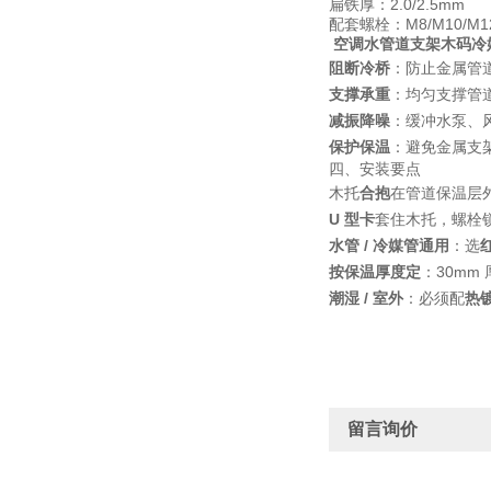
扁铁厚：2.0/2.5mm
配套螺栓：M8/M10/
空调水管道支架木码冷
阻断冷桥
：防止金属管
支撑承重
：均匀支撑管
减振降噪
：缓冲水泵、
保护保温
：避免金属支
四、安装要点
木托
合抱
在管道保温层
U 型卡
套住木托，螺栓
水管 / 冷媒管通用
：选
按保温厚度定
：30mm
潮湿 / 室外
：必须配
热镀
留言询价