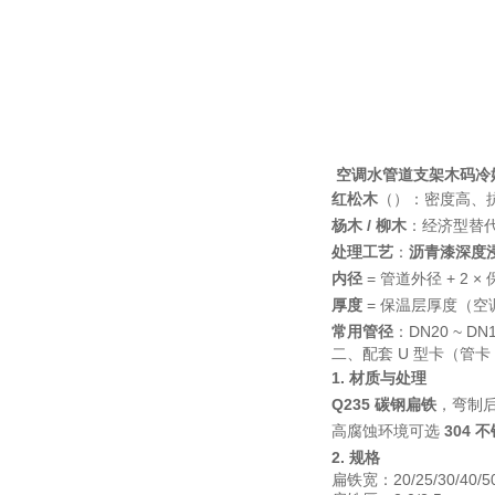
空调水管道支架木码冷
红松木
（）：密度高、抗压
杨木 / 柳木
：经济型替
处理工艺
：
沥青漆深度浸
内径
= 管道外径 + 2 
厚度
= 保温层厚度（空调
常用管径
：DN20 ~ DN1
二、配套 U 型卡（管卡 
1. 材质与处理
Q235 碳钢扁铁
，弯制
高腐蚀环境可选
304 
2. 规格
扁铁宽：20/25/30/40/