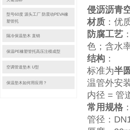
侵沥沥青
型号60度 源头工厂 防震动PEVA橡
材质
：优
塑管托
防腐工艺
隔冷保温垫木 直销
色；含水率
保温PE橡塑管托高压注模成型
结构
：
空调管道垫木 U型
标准为
半圆
温管外安
保温垫木如何用应用？
内径 = 管
常用规格
管径：DN15