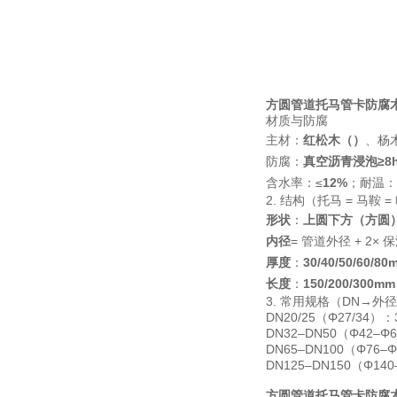
方圆管道托马管卡防腐
材质与防腐
主材：
红松木（）
、杨
防腐：
真空沥青浸泡≥8
含水率：≤
12%
；耐温：
2. 结构（托马 = 马鞍 
形状
：
上圆下方（方圆）+
内径
= 管道外径 + 2
厚度
：
30/40/50/60/80
长度
：
150/200/300mm
3. 常用规格（DN→外
DN20/25（Φ27/34）：
DN32–DN50（Φ42–Φ
DN65–DN100（Φ76–
DN125–DN150（Φ140
方圆管道托马管卡防腐