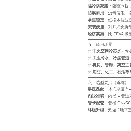
隔冷防凝露
：阻断冷桥
防腐耐用
：沥青浸泡 + 
承重稳定
：红松木抗压
安装便捷
：对开式免拆
经济实惠
：比 PEVA 
五、适用场景
✅
中央空调冷冻水 / 冷
✅
工业冷水、冷媒管道（-
✅
机房、管廊、架空主管
✅
消防、化工、石油等需
六、选型要点（避坑）
厚度匹配
：木托厚度 **
内径准确
：内径 = 管道
管卡配套
：管径 DN≤50 
环境升级
：潮湿 / 地下