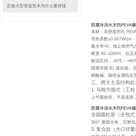
定做大型管道垫木为什么要拼接
防腐冷冻水木托PEVA
基材：高密度闭孔 PEV
导热系数≤0.057W/(m・
吸水率≈0
，独立密闭气
硬度 85–100HS，
耐温区间：
-40℃～+80
阻燃等级 B1 级自熄
耐酸碱、隔绝金属电化
三、两大主流结构款
1. 马鞍方圆式（工程
上半圆抱管、平底底座，
防腐冷冻水木托PEVA
全园圆柱形（全包式
360° 整圆分体，完
3. 复合款（大口径