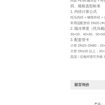
内层 PEVA 隔冷层 
四、规格选型标准
1. 内径计算公式
托马内径 = 钢管外径 +
常用适配管径 DN20 (
2. 隔冷厚度（托马
30×30、40×40、5
3. 配套管卡
小管 DN20–DN80：2
大管 DN100 以上：3
高湿 / 沿海环境可升级 
留言询价
产品：