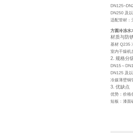
DN125~DN
DN250 及
适配管材：
方圆冷冻水
材质与防
基材 Q23
室内干燥机
2. 规格分
DN15～DN
DN125 
冷媒薄壁铜管
3. 优缺点
优势：价格
短板：漆面