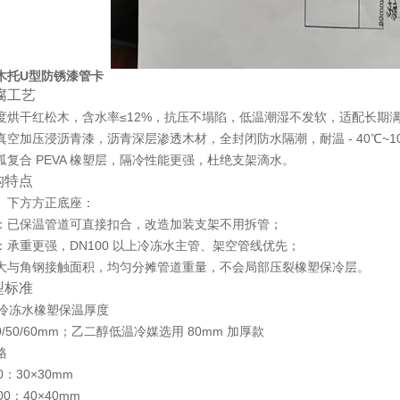
木托U型防锈漆管卡
腐工艺
度烘干红松木，含水率≤12%，抗压不塌陷，低温潮湿不发软，适配长期
真空加压浸沥青漆，沥青深层渗透木材，全封闭防水隔潮，耐温 - 40℃~
弧复合 PEVA 橡塑层，隔冷性能更强，杜绝支架滴水。
构特点
、下方方正底座：
：已保温管道可直接扣合，改造加装支架不用拆管；
：承重更强，DN100 以上冷冻水主管、架空管线优先；
大与角钢接触面积，均匀分摊管道重量，不会局部压裂橡塑保冷层。
型标准
 冷冻水橡塑保温厚度
0/50/60mm；乙二醇低温冷媒选用 80mm 加厚款
格
0：30×30mm
00：40×40mm