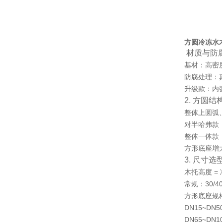
方圆冷冻水
材质与防
基材：高密
防腐处理：
升级款：内
2. 方圆结
整体上圆弧
对半哈弗款
整体一体款
方形底座增
3. 尺寸选
木托高度 =
常规：30/4
方形底座规
DN15~DN5
DN65~DN1