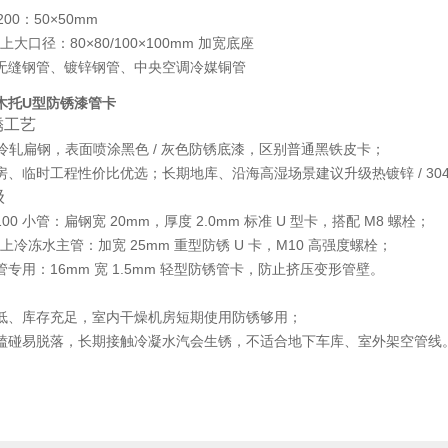
200：50×50mm
以上大口径：80×80/100×100mm 加宽底座
无缝钢管、镀锌钢管、中央空调冷媒铜管
木托U型防锈漆管卡
锈工艺
5 冷轧扁钢，表面喷涂黑色 / 灰色防锈底漆，区别普通黑铁皮卡；
房、临时工程性价比优选；长期地库、沿海高湿场景建议升级热镀锌 / 30
级
100 小管：扁钢宽 20mm，厚度 2.0mm 标准 U 型卡，搭配 M8 螺栓；
及以上冷冻水主管：加宽 25mm 重型防锈 U 卡，M10 高强度螺栓；
专用：16mm 宽 1.5mm 轻型防锈管卡，防止挤压变形管壁。
低、库存充足，室内干燥机房短期使用防锈够用；
磕碰易脱落，长期接触冷凝水汽会生锈，不适合地下车库、室外架空管线