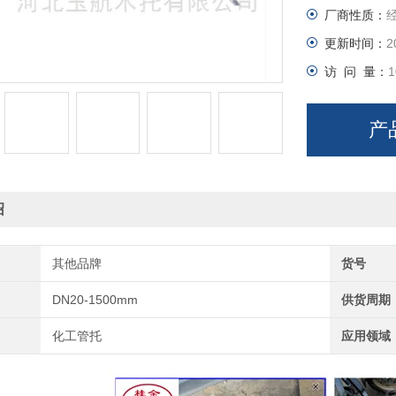
厂商性质：
耐温 - 4
更新时间：
2
升级款：内弧
访 问 量：
1
2. 方圆结构
整体上圆弧
产
对半哈
绍
其他品牌
货号
DN20-1500mm
供货周期
化工管托
应用领域