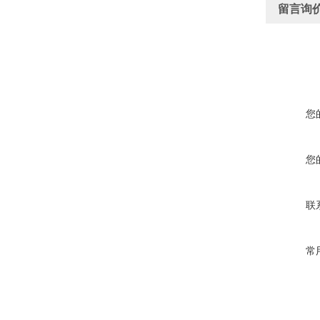
留言询
您
您
联
常