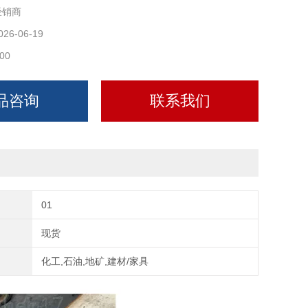
经销商
0℃~100℃；地下室、吊顶高湿环境不发霉、不吸水。
026-06-19
复合 PEVA 橡塑层，隔冷性能更强，杜绝支架滴水。
00
特点
、下方方正底座：
品咨询
联系我们
01
现货
化工,石油,地矿,建材/家具