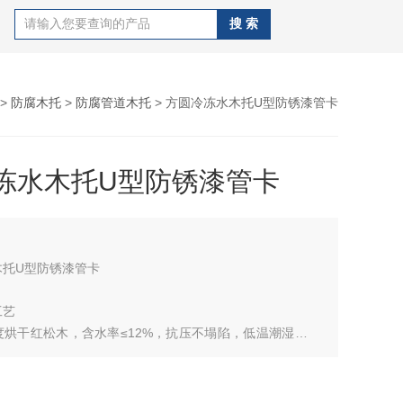
>
防腐木托
>
防腐管道木托
> 方圆冷冻水木托U型防锈漆管卡
冻水木托U型防锈漆管卡
木托U型防锈漆管卡
工艺
度烘干红松木，含水率≤12%，抗压不塌陷，低温潮湿不发
期满载冷冻水管自重。
真空加压浸沥青漆，沥青深层渗透木材，全封闭防水隔潮，