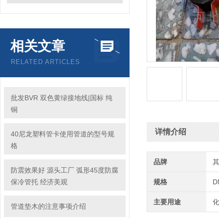
相关文章
RELATED ARTICLES
批发BVR 双色黄绿接地线|国标 纯
铜
详情介绍
40尼龙塑料管卡使用管道的型号规
格
品牌
防震效果好 源头工厂 弧形45度防腐
保冷管托 经济美观
规格
D
主要用途
管道垫木的注意事项介绍