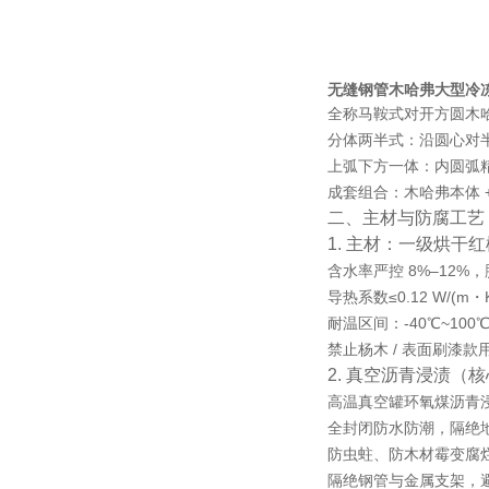
无缝钢管木哈弗大型冷
全称
马鞍式对开方圆木
分体两半式
：沿圆心对
上弧下方一体
：内圆弧
成套组合
：木哈弗本体 
二、主材与防腐工艺
1. 主材：一级烘干
含水率严控
8%–12%
，
导热系数≤0.12 W/
耐温区间：
-40℃~100
禁止杨木 / 表面刷漆
2. 真空沥青浸渍（
高温真空罐环氧煤沥青浸
全封闭防水防潮，隔绝
防虫蛀、防木材霉变腐烂，
隔绝钢管与金属支架，