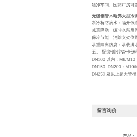
洁净车间、医药厂房可
无缝钢管木哈弗大型冷
断冷桥防滴水
：隔开低
减震降噪
：缓冲水泵启
保冷节能
：消除支架位
承重隔离防腐
：承载满
五、配套镀锌管卡选
DN100 以内：M8/M1
DN150–DN200：M1
DN250 及以上超大管
留言询价
产品：