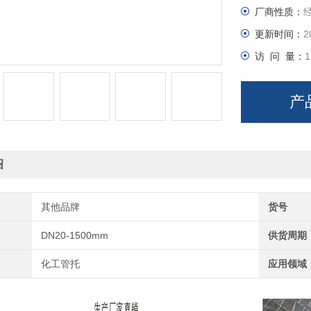
厂商性质：
理；防水、
面施工时必
更新时间：
2
3. 常用结构
访 问 量：
1
一体式马鞍
产
绍
其他品牌
货号
DN20-1500mm
供货周期
化工管托
应用领域