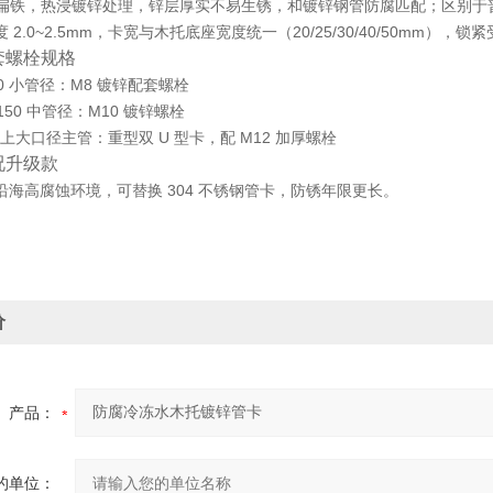
 扁铁，
热浸镀锌处理
，锌层厚实不易生锈，和镀锌钢管防腐匹配；区别于
 2.0~2.5mm，卡宽与木托底座宽度统一（20/25/30/40/50mm）
配套螺栓规格
80 小管径：M8 镀锌配套螺栓
N150 中管径：M10 镀锌螺栓
及以上大口径主管：重型双 U 型卡，配 M12 加厚螺栓
工况升级款
沿海高腐蚀环境，可替换 304 不锈钢管卡，防锈年限更长。
价
产品：
的单位：