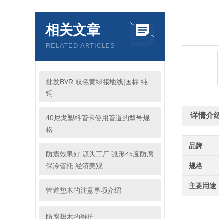
相关文章
RELATED ARTICLES
批发BVR 双色黄绿接地线|国标 纯
铜
详情介
40尼龙塑料管卡使用管道的型号规
格
品牌
防震效果好 源头工厂 弧形45度防腐
保冷管托 经济美观
规格
主要用途
管道垫木的注意事项介绍
防腐垫木的维护