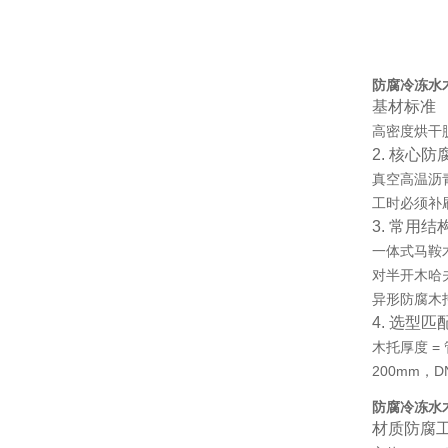
防腐冷冻水
基材标准
高密度烘干
2. 核心防
真空高温沥
工时必须补
3. 常用结
一体式马鞍
对半开木哈
异形防腐木
4. 选型匹
木托厚度 = 
200mm，D
防腐冷冻水
材质防腐