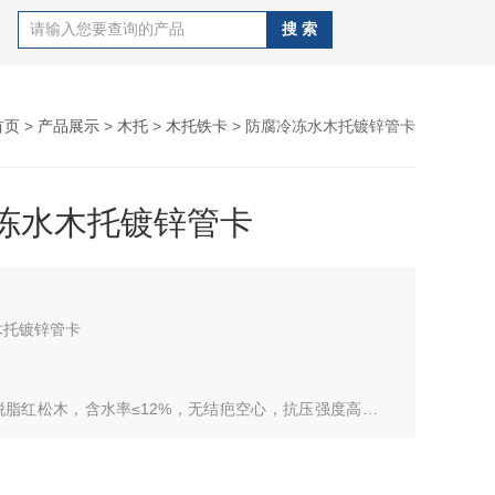
首页
>
产品展示
>
木托
>
木托铁卡
> 防腐冷冻水木托镀锌管卡
冻水木托镀锌管卡
木托镀锌管卡
脱脂红松木，含水率≤12%，无结疤空心，抗压强度高，低
℃不开裂；导热系数低，阻断冷桥传导。
工艺
整体浸透，沥青渗入木材内部 5~8mm，通体黑色密封处