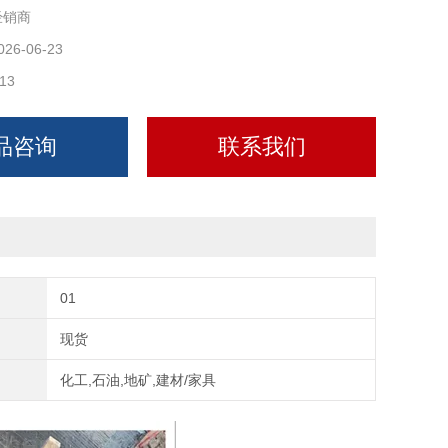
经销商
防霉、防虫蛀，适配地下室、管廊高湿环境。裁切、开孔断
须补刷沥青漆，避免水汽渗入腐烂。
026-06-23
款式
13
木托：新装管道穿管安装，标准
品咨询
联系我们
01
现货
化工,石油,地矿,建材/家具