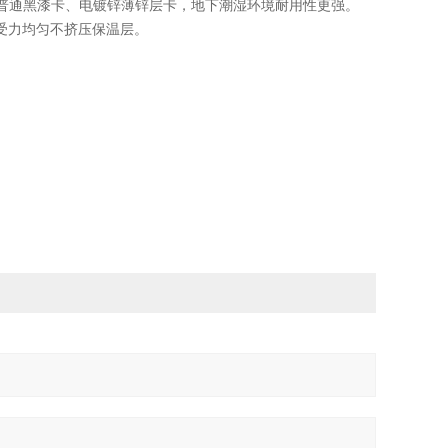
普通黑漆卡、电镀锌薄锌层卡，地下潮湿环境耐用性更强。
，锁紧受力均匀不挤压保温层。