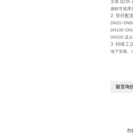
主体 Q235
扁铁常规厚度
2. 管径
DN20~DN
DN100~D
DN200 
3. 特殊
地下管廊、
留言询
您