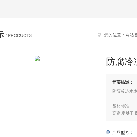
示
您的位置：
网站
/ PRODUCTS
防腐冷
简要描述：
防腐冷冻水
基材标准
高密度烘干
温 - 40
2. 核心防腐
产品型号：
真空高温沥青