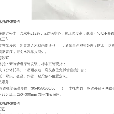
木托镀锌管卡
脱脂红松木，含水率≤12%，无结疤空心，抗压强度高，低温 - 40℃不
腐工艺
青整体浸透，沥青渗入木材内部 5~8mm，通体黑色密封处理；防水、
刷沥青漆，避免水汽渗入腐烂。
构款式
木托
：新装管道穿管安装，标准直管现货；
夫（分体托马）
：吊顶改造、弯头点位免拆管直接扣合；
托
：弯头、变径、斜管、贴梁狭小位置定制。
配规则
管道橡塑保温厚度（30/40/50/60/80mm）；木托内圆 = 钢管外径 + 两倍保
N250 以上 250~300mm 加宽加长底座。
木托镀锌管卡
工艺