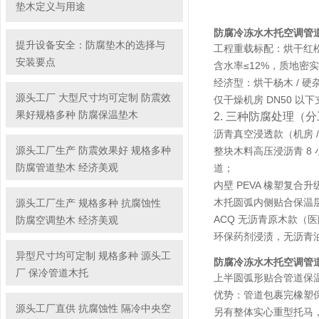
垫木定义与用途
防腐冷冻水木托空调管
提升设备安全：防腐垫木的选择与
工程重载标配：烘干红
安装要点
含水率≤12%，质地密实
经济型：烘干杨木 / 硬
源头工厂 大型尺寸均可定制 防震效
仅干燥机房 DN50 
果好规格多种 防腐保温垫木
2. 三种防腐处理（
沥青真空浸透款（机房 
源头工厂生产 防震效果好 规格多种
整块木料高压浸沥青 8 
防腐管道垫木 经济美观
道；
内壁 PEVA 橡塑复合
木托圆弧内侧贴合保温
源头工厂生产 规格多种 抗腐蚀性
ACQ 无沥青原木款（
防腐空调垫木 经济美观
环保药剂浸渍，无沥青
异型尺寸均可定制 规格多种 源头工
防腐冷冻水木托空调管
厂 保冷管道木托
上半圆弧形贴合管道保温
优势：管道包裹完橡塑
源头工厂直供 抗腐蚀性 隔冷中央空
另有整体实心重型托马， 