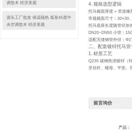
调垫木 经济美观
4. 规格选型逻辑
托马截面厚度 = 管道
源头工厂批发 保温隔热 弧形45度中
常规截面尺寸：30×30、4
央空调垫木 经济美观
托马底座长度随管径加
DN20~DN50 小管：1
适配无缝钢管外径
：Φ2
二、配套镀锌托马管
1. 材质工艺
Q235 碳钢
热浸镀锌
（
牙丝杆、螺母、平垫、
留言询价
产品：